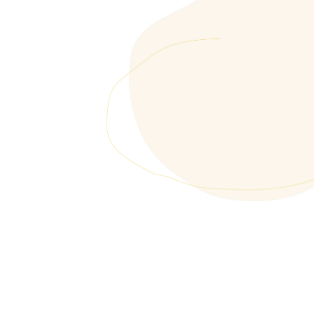
Support 2800 employees and build a
culture of care to adapt to a
demanding environment
MATTHIEU BIRACH
Chief People Officer at Doctolib
SCALE-UP
1000-10 000