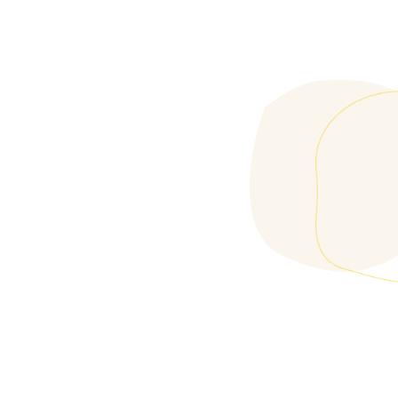
give everyone access to self-care tools (meditation, cardiac
coherence, etc.)
take care of remote teams, wherever they are in the world
train ambassadors to promote mental health and well-being
in-house