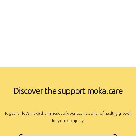
prevention approach
PERRINE LABESSE
Head of People Operations at BlaBlaCar
SCALE-UP
250-1000
Discover the support moka.care
Together, let's make the mindset of your teams a pillar of healthy growth
for your company.