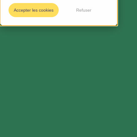
Accepter les cookies
Refuser
First
Name
name*
Number
of
Company
employees
Role*
Professional
email*
Phone number*