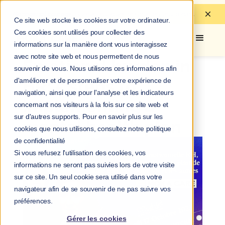
Managerial courage:
Discover
our guide to
empower your teams.
Ce site web stocke les cookies sur votre ordinateur.
Ces cookies sont utilisés pour collecter des
informations sur la manière dont vous interagissez
avec notre site web et nous permettent de nous
Emotional burden in
souvenir de vous. Nous utilisons ces informations afin
d'améliorer et de personnaliser votre expérience de
HR: 5 steps to
navigation, ainsi que pour l'analyse et les indicateurs
implementing a
concernant nos visiteurs à la fois sur ce site web et
sur d'autres supports. Pour en savoir plus sur les
mental health plan
cookies que nous utilisons, consultez notre politique
de confidentialité
Si vous refusez l'utilisation des cookies, vos
informations ne seront pas suivies lors de votre visite
sur ce site. Un seul cookie sera utilisé dans votre
navigateur afin de se souvenir de ne pas suivre vos
préférences.
Gérer les cookies