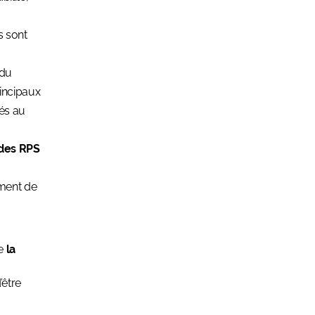
s sont
 du
rincipaux
iés au
 des RPS
ement de
de
la
’être