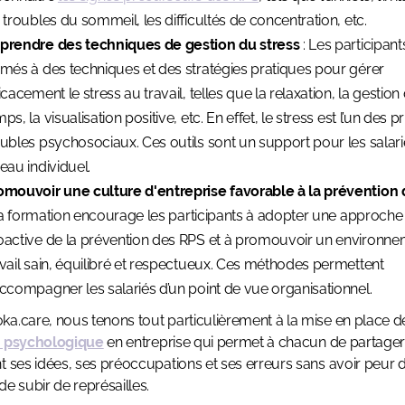
s troubles du sommeil, les difficultés de concentration, etc.
prendre des techniques de gestion du stress
: Les participant
rmés à des techniques et des stratégies pratiques pour gérer
icacement le stress au travail, telles que la relaxation, la gestion
ps, la visualisation positive, etc. En effet, le stress est l’un des p
oubles psychosociaux. Ces outils sont un support pour les salar
eau individuel.
omouvoir une culture d'entreprise favorable à la prévention
 formation encourage les participants à adopter une approche
oactive de la prévention des RPS et à promouvoir un environn
avail sain, équilibré et respectueux. Ces méthodes permettent
accompagner les salariés d’un point de vue organisationnel.
a.care, nous tenons tout particulièrement à la mise en place 
é psychologique
en entreprise qui permet à chacun de partager
t ses idées, ses préoccupations et ses erreurs sans avoir peur d
de subir de représailles.