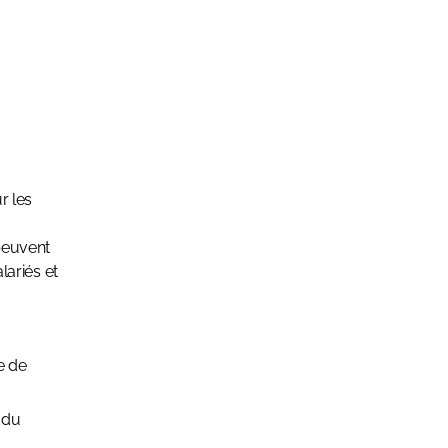
r les
peuvent
lariés et
e de
u du