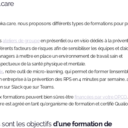
.care
a.care, nous proposons différents types de formations pour p
s
ateliers de groupe
en présentiel ou en visio dédiés à la préven
férents facteurs de risques afin de sensibiliser les équipes et d’ai
nagers à mettre en place un environnement de travail sain et
spectueux de la santé physique et mentale.
ix
, notre outil de micro-learning, qui permet de former l’ensemb
n entreprise à la prévention des RPS en 4 minutes par semaine, 
en sur Slack que sur Teams.
 formations peuvent bien sûres être
financées par votre OPCO
.
e est agréé en tant qu’organisme de formation et certifié Qualio
 sont les objectifs
d’une formation de