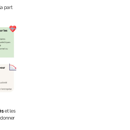
la part
és
et les
r donner