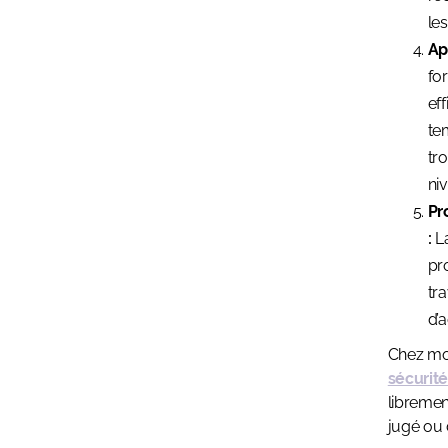
le
Ap
fo
eff
tem
tr
niv
Pr
:
La
pr
tr
d’
Chez mok
sécurit
libremen
jugé ou 