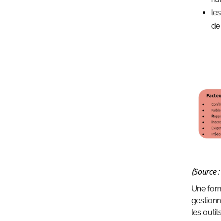
les
de 
(Source 
Une form
gestionn
les outi