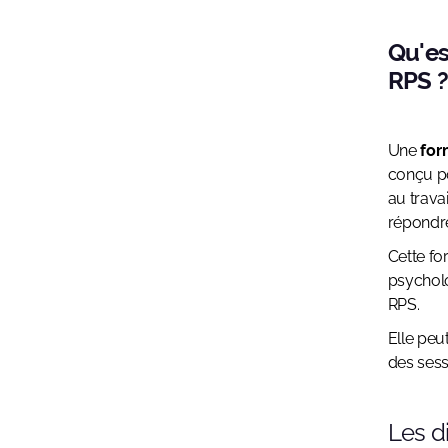
Qu'es
RPS 
Une
for
conçu po
au trava
répondr
Cette fo
psycholo
RPS.
Elle peu
des sess
Les d