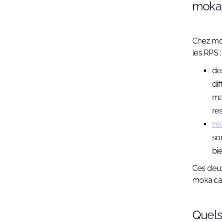
moka
Chez mok
les RPS :
de
dif
ma
re
Fél
so
bi
Ces deux
moka.car
Quels