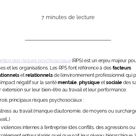
7
minutes de lecture
ntion des risques psychosociaux
(RPS) est un enjeu majeur pou
ses et les organisations. Les RPS font référence à des
facteurs
ationnels
et
relationnels
de l’environnement professionnel qui 
 impact négatif sur la santé
mentale
,
physique
et
sociale
des sa
 extension sur leur bien-être au travail et leur performance.
e trois principaux risques psychosociaux :
 stress au travail (manque d’autonomie, de moyens ou surcharg
vail…)
 violences internes à l’entreprise (des conflits, des agressions o
rcèlement entre salariés quel que soit leur niveau hiérarchique…)