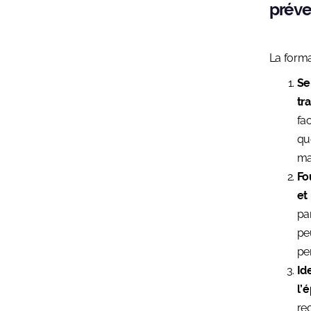
préve
La forma
Se
tra
fa
que
ma
Fo
et
pa
peu
pe
Id
l’
re