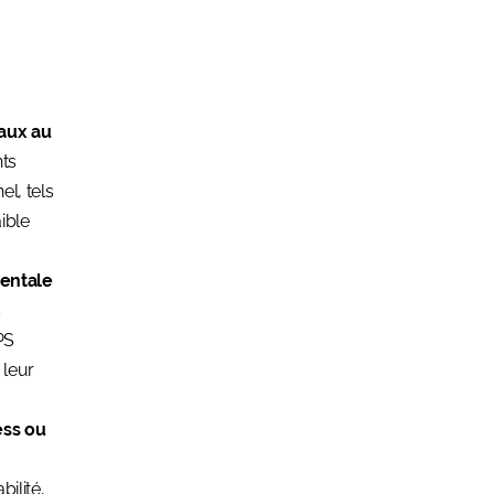
iaux au
nts
el, tels
aible
mentale
s
PS
 leur
ess ou
abilité,