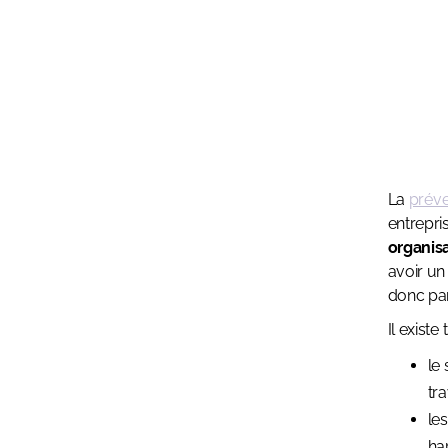
La
préve
entrepri
organis
avoir un
donc par
Il exist
le
tra
les
ha