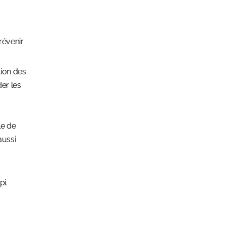
révenir
tion des
der les
le de
aussi
pi.