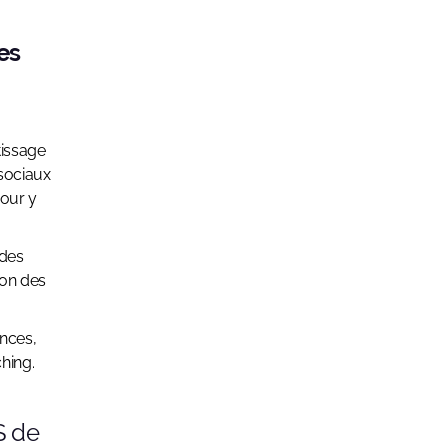
es
issage
osociaux
pour y
 des
ion des
ences,
hing.
S de