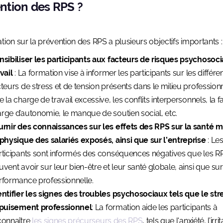
ntion des RPS ?
tion sur la prévention des RPS a plusieurs objectifs importants :
nsibiliser les participants aux facteurs de risques psychosoc
vail
: La formation vise à informer les participants sur les différe
cteurs de stress et de tension présents dans le milieu professionn
 la charge de travail excessive, les conflits interpersonnels, la f
rge d’autonomie, le manque de soutien social, etc.
urnir des connaissances sur les effets des RPS sur la santé 
 physique des salariés exposés, ainsi que sur l’entreprise
: Le
rticipants sont informés des conséquences négatives que les R
vent avoir sur leur bien-être et leur santé globale, ainsi que sur
rformance professionnelle.
entifier les signes des troubles psychosociaux tels que le str
épuisement professionnel
: La formation aide les participants à
connaître
les signes précurseurs des RPS
, tels que l'anxiété, l’irrit