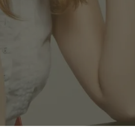
Nom*
Entreprise*
Rôle*
moka.care