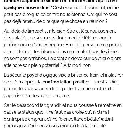
tendent à garder le silence en réunion alors qu’ils ont
quelque chose à dire
? C’est énorme ! Et pourtant, on ne
peut pas dire que ce chiffre nous étonne. Car qui ne s’est
pas déjà retenu de dire quelque chose en réunion ?
Au-delà de l’impact sur le bien-être et l’épanouissement
des salariés, ce silence est fortement délétère pour la
performance d’une entreprise. En effet, personne ne profite
de ce silence : les informations ne circulent pas, les idées
ne sont pas enrichies. La création de valeur peut-elle alors
atteindre son plein potentiel ? A fortiori, non.
La sécurité psychologique vise à briser ce frein, et instaurer
ce qu’on appelle la
confrontation positive
— c’est-à-dire
permettre aux salariés de se parler franchement, et de
capitaliser sur les avis divergents.
Car le désaccord fait grandir et nous pousse à remettre en
cause le status quo. Il ne faut pas croire qu’un climat
d’entreprise emprunt d’une “bienveillance béate” (allant
parfois jusqu’au consensus mou) aide à la sécurité