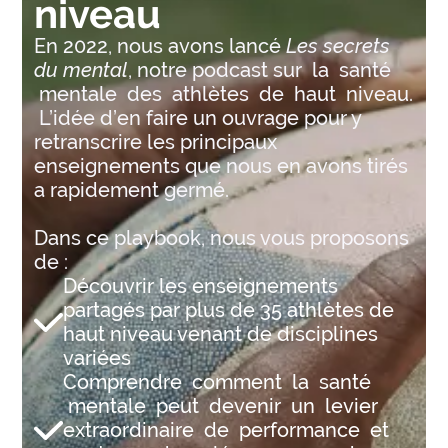
niveau
En 2022, nous avons lancé
Les secrets
du mental
, notre podcast sur la santé
mentale des athlètes de haut niveau.
L’idée d’en faire un ouvrage pour y
retranscrire les principaux
enseignements que nous en avons tirés
a rapidement germé.
Dans ce playbook, nous vous proposons
de :
Découvrir les enseignements
partagés par plus de 35 athlètes de
haut niveau venant de disciplines
variées
Comprendre comment la santé
mentale peut devenir un levier
extraordinaire de performance et