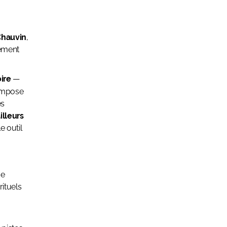
Chauvin
,
nement
oire
—
 impose
es
illeurs
e outil
de
ituels