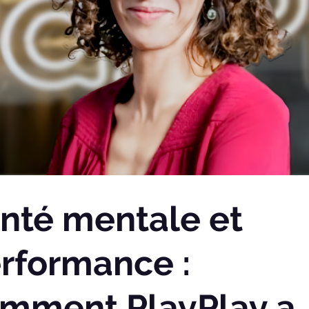
nté mentale et
rformance :
mment PlayPlay a