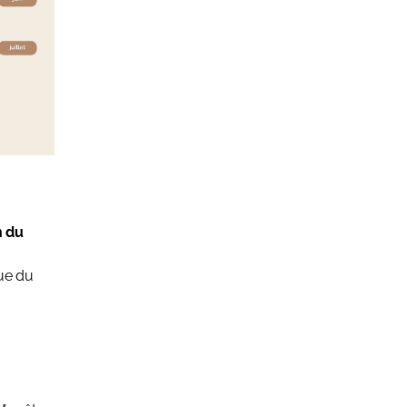
n du
que du