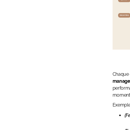
Chaque 
manage
performa
moment
Exemple
(F