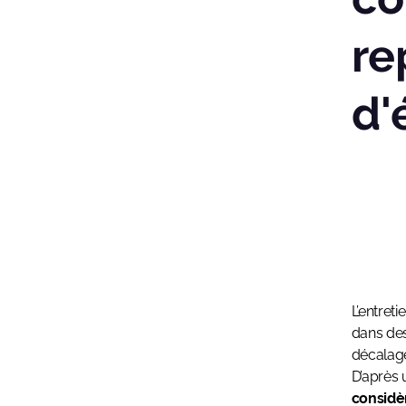
re
d'
L’entret
dans des
décalage
D’après
considè