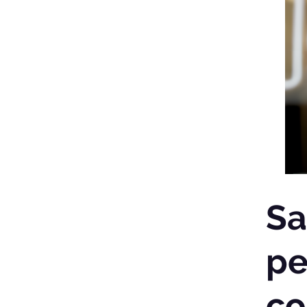
Sa
pe
co