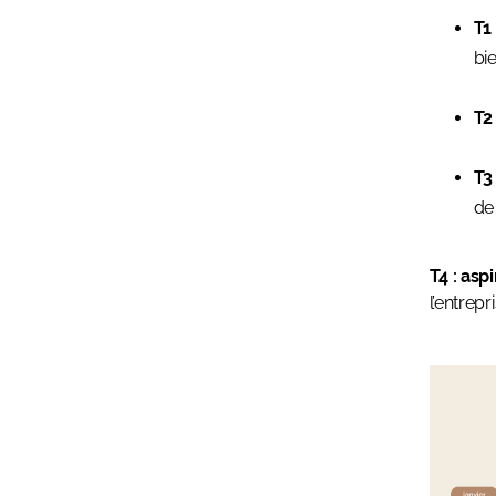
T1
bie
T2
T3
de
T4 : asp
l’entrepri