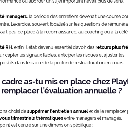
rformance ou aborder un sujet important n’avait plus de sens.
té managers
, la période des entretiens devenait une course con
ntre. L’exercice, souvent focalisé sur les questions de rémunéra
issait peu de place à la reconnaissance, au coaching ou à la célé
té RH
, enfin, il était devenu essentiel d’avoir des
retours plus fr
r capter les signaux faibles, anticiper les risques et ajuster les
spositifs dans le cadre de la profonde restructuration en cours.
 cadre as-tu mis en place chez Play
 remplacer l’évaluation annuelle ?
ons choisi de
supprimer l’entretien annuel
et de le remplacer
vous trimestriels thématiques
entre managers et managés.
oint est centré sur une dimension spécifique :