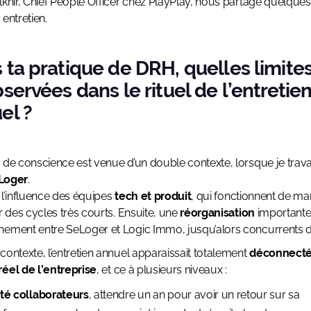
lkhir, Chief People Officer chez PlayPlay, nous partage quelques
 entretien.
 ta pratique de DRH, quelles limites
bservées dans le rituel de l’entretie
el ?
 de conscience est venue d’un double contexte, lorsque je travai
Loger
.
 l’influence des équipes
tech et produit
, qui fonctionnent de ma
ur des cycles très courts. Ensuite, une
réorganisation
importante 
ement entre SeLoger et Logic Immo, jusqu’alors concurrents di
contexte, l’entretien annuel apparaissait totalement
déconnecté
éel de l’entreprise
, et ce à plusieurs niveaux :
té collaborateurs
, attendre un an pour avoir un retour sur sa