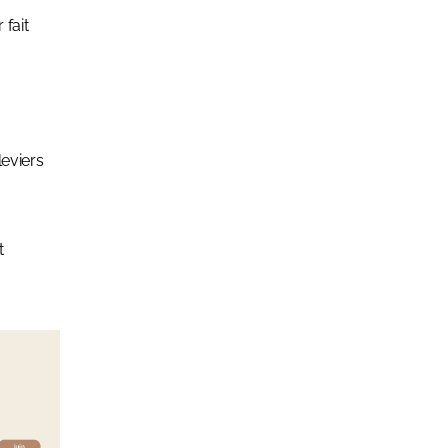
fait
leviers
t