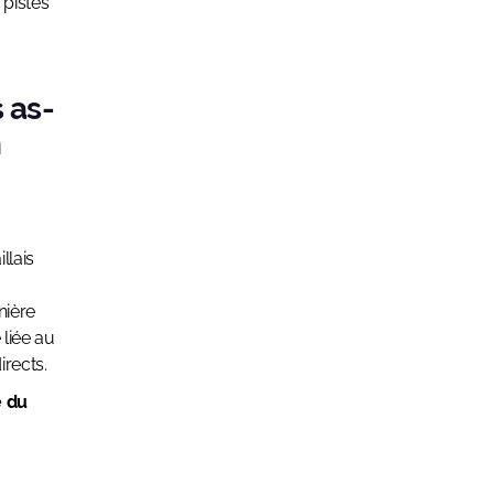
 pistes
 as-
n
llais
nière
liée au
rects.
 du