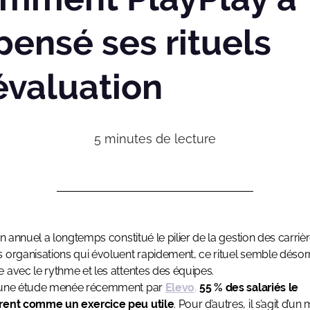
pensé ses rituels
évaluation
5
minutes de lecture
ien annuel a longtemps constitué le pilier de la gestion des carriè
 organisations qui évoluent rapidement, ce rituel semble déso
 avec le rythme et les attentes des équipes.
 une étude menée récemment par
Elevo
,
55 % des salariés le
rent comme un exercice peu utile
. Pour d’autres, il s’agit d’u