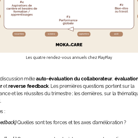
Les quatre rendez-vous annuels chez PlayPlay
discussion mêle
auto-évaluation du collaborateur
,
évaluatio
r
et
reverse feedback
. Les premières questions portent sur la
nce et les réussites du trimestre ; les dernières, sur la thémati
.
s :
eedback)
Quelles sont tes forces et tes axes d’amélioration ?