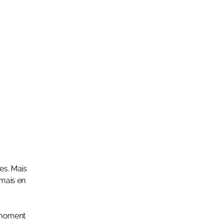
res. Mais
rmais en
n moment