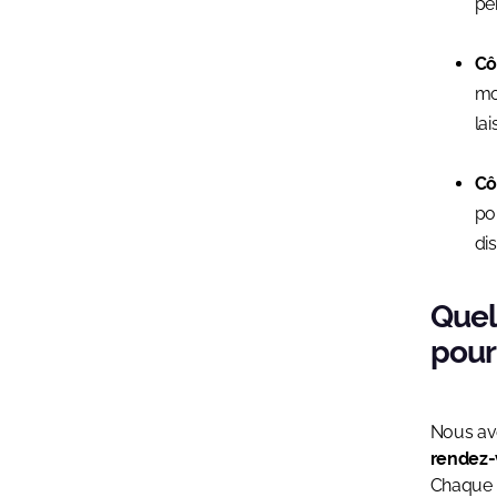
pe
Cô
mo
la
Cô
pou
di
Quel
pour
Nous av
rendez-
Chaque p