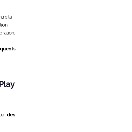
tre la
tion,
bration.
équents
Play
 par
des