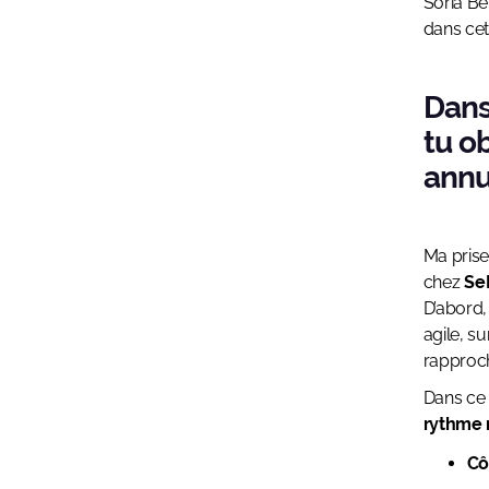
Soria Be
dans cet
Dans
tu o
annu
Ma prise
chez
Se
D’abord,
agile, s
rapproch
Dans ce 
rythme r
Cô