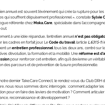
etien annuel est souvent l’événement qui crée la rupture pour les
s qui souffrent d’épuisement professionnel », constate
Sylvie 
ogue référente chez
Moka.Care
, spécialisée dans l’accompag
out.
ement à une idée répandue, l’entretien annuel
n’est pas obligat
r les cadres en forfait jour. Le
Code du travail
(article
L.6315-1
)
ent un
entretien professionnel
tous les deux ans, centré sur l
ives d’évolution, la formation et la mobilité. Une
réforme est d’a
ussion
pour renforcer cet entretien, afin qu’il devienne un véritabl
on des parcours et de prévention de l’usure professionnelle.
notre dernier Take.Care Connect, le rendez-vous du Club DRH 
re, nous nous sommes donc interrogés : comment adapter les r
tion pour en faire des leviers de motivation ? Comment articuler
ance, reconnaissance et développement ?