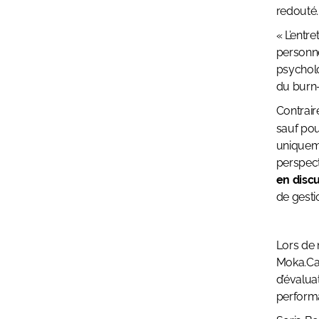
redouté.
« L’entr
personne
psychol
du burn-
Contrair
sauf pou
uniquem
perspect
en disc
de gesti
Lors de 
Moka.Ca
d’évalua
perform