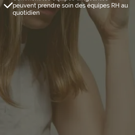
peuvent prendre soin des équipes RH au
quotidien
Email professionnel*
Prénom*
Nom*
Entreprise*
Rôle*