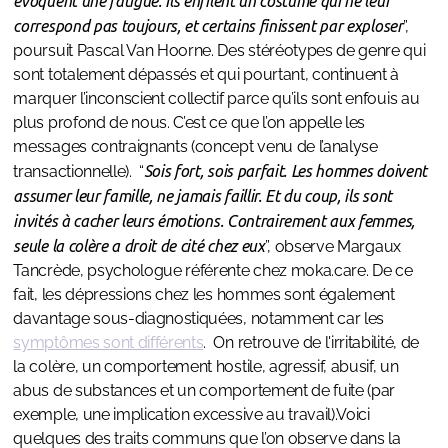
évoquent une fatigue. Ils enfilent un costume qui ne leur
correspond pas toujours, et certains finissent par exploser
”,
poursuit Pascal Van Hoorne. Des stéréotypes de genre qui
sont totalement dépassés et qui pourtant, continuent à
marquer l’inconscient collectif parce qu’ils sont enfouis au
plus profond de nous. C’est ce que l’on appelle les
messages contraignants (concept venu de l’analyse
transactionnelle). “
Sois fort, sois parfait. Les hommes doivent
assumer leur famille, ne jamais faillir. Et du coup, ils sont
invités à cacher leurs émotions. Contrairement aux femmes,
seule la colère a droit de cité chez eux
”, observe Margaux
Tancrède, psychologue référente chez moka.care. De ce
fait, les dépressions chez les hommes sont également
davantage sous-diagnostiquées, notamment car les
symptômes sont différents
. On retrouve de l'irritabilité, de
la colère, un comportement hostile, agressif, abusif, un
abus de substances et un comportement de fuite (par
exemple, une implication excessive au travail).Voici
quelques des traits communs que l’on observe dans la