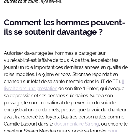
autres tout court
”, ajoute-t-il.
Comment les hommes peuvent-
ils se soutenir davantage ?
Autoriser davantage les hommes à partager leur
vulnérabilité est l’affaire de tous. À ce titre, les célébrités
jouent un rôle important ces dernières années en qualité de
rôles modèles. Le 9 janvier 2022, Stromae répondait en
chanson sur l’état de sa santé mentale dans le JT de TF1.
Il
livrait alors une prestation
de son titre “L’Enfer”, qui évoque
sa dépression et ses pensées suicidaires. Suite à son
passage, le numéro national de prévention du suicide
enregistrait un pic d’appels, preuve que la voix du chanteur
avait transpercé les foyers. D’autres personnalités comme
Camille Lacourt dans le
documentaire Strong
, ou encore le
chanteur Shawn Mendes qui a stoppé sa tournée
pour