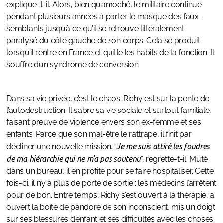
explique-t-il. Alors, bien qu’amoché, le militaire continue
pendant plusieurs années à porter le masque des faux-
semblants jusqu’à ce qu’il se retrouve littéralement
paralysé du côté gauche de son corps. Cela se produit
lorsqu’il rentre en France et quitte les habits de la fonction. Il
souffre d’un syndrome de conversion.
Dans sa vie privée, c’est le chaos. Richy est sur la pente de
l’autodestruction. Il sabre sa vie sociale et surtout familiale,
faisant preuve de violence envers son ex-femme et ses
enfants. Parce que son mal-être le rattrape, il finit par
décliner une nouvelle mission. “
Je me suis attiré les foudres
de ma hiérarchie qui ne m’a pas soutenu
”, regrette-t-il. Muté
dans un bureau, il en profite pour se faire hospitaliser. Cette
fois-ci, il n’y a plus de porte de sortie : les médecins l’arrêtent
pour de bon. Entre temps, Richy s’est ouvert à la thérapie, a
ouvert la boîte de pandore de son inconscient, mis un doigt
sur ses blessures d’enfant et ses difficultés avec les choses