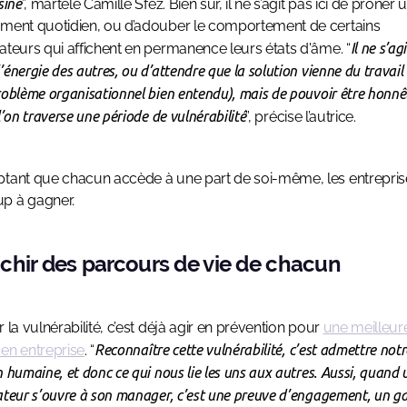
siné
”, martèle Camille Sfez. Bien sûr, il ne s’agit pas ici de prôner 
ment quotidien, ou d’adouber le comportement de certains
ateurs qui affichent en permanence leurs états d'âme. “
Il ne s’ag
énergie des autres, ou d’attendre que la solution vienne du travail
roblème organisationnel bien entendu), mais de pouvoir être honnêt
l’on traverse une période de vulnérabilité
”, précise l’autrice.
tant que chacun accède à une part de soi-même, les entrepris
p à gagner.
ichir des parcours de vie de chacun
r la vulnérabilité, c’est déjà agir en prévention pour
une meilleur
en entreprise
. “
Reconnaître cette vulnérabilité, c’est admettre notr
 humaine, et donc ce qui nous lie les uns aux autres. Aussi, quand 
ateur s’ouvre à son manager, c’est une preuve d’engagement, un g