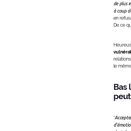
de plus e
à coup d
en refus
De ce q
Heureuse
vulnérab
relation
le même
Bas 
peut
“
Accepter
d’émotio