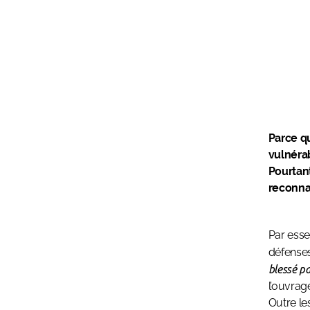
Parce q
vulnérab
Pourtant
reconnaî
Par esse
défenses
blessé pa
l’ouvrag
Outre le