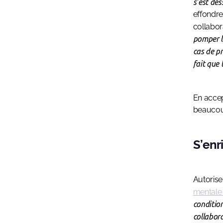
s’est des
effondre
collabor
pomper l’
cas de p
fait que 
En accep
beaucou
S’enr
Autorise
mentale 
condition
collabor