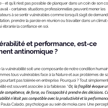
me - et qu’il n’est pas possible de planquer dans un coin de son 
travail - certaines situations professionnelles peuvent mener les
ateurs à se sentir vulnérables comme lorsqu’il s’agit de deman
tion, prendre la parole en réunion ou travailler dans un climat
i ébranle la confiance en soi.
érabilité et performance, est-ce
ment antinomique ?
 la vulnérabilité soit une composante de notre condition humain
mes tous vulnérables face à la Nature et aux problèmes de sa
st pourtant pas tolérée en entreprise. Pourquoi ? Tout simplement
lité est souvent associée à la faiblesse. “
Or, la fragilité évoque u
e compétence, de force, ou l’incapacité à prendre des décisions. 
abilité n’était pas compatible avec la productivité et la performanc
 Paula Calado, psychologue au sein de moka.care. Une percept