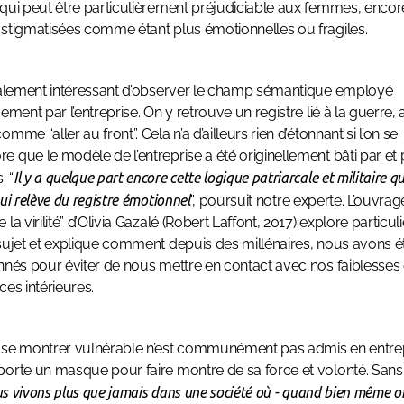
qui peut être particulièrement préjudiciable aux femmes, encor
stigmatisées comme étant plus émotionnelles ou fragiles.
galement intéressant d’observer le champ sémantique employé
uement par l’entreprise. On y retrouve un registre lié à la guerre,
mme “aller au front”. Cela n’a d’ailleurs rien d’étonnant si l’on se
 que le modèle de l’entreprise a été originellement bâti par et 
 “
Il y a quelque part encore cette logique patriarcale et militaire qu
ui relève du registre émotionnel
”, poursuit notre experte. L’ouvrag
la virilité” d’Olivia Gazalé (Robert Laffont, 2017) explore particu
sujet et explique comment depuis des millénaires, nous avons é
nnés pour éviter de nous mettre en contact avec nos faiblesses 
ces intérieures.
 se montrer vulnérable n’est communément pas admis en entrep
orte un masque pour faire montre de sa force et volonté. Sans
s vivons plus que jamais dans une société où - quand bien même o