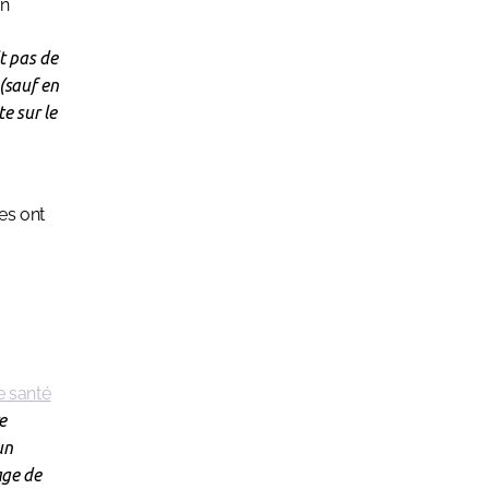
un
it pas de
 (sauf en
e sur le
es ont
e santé
e
un
age de