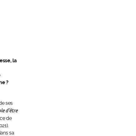
esse, la
e
ine ?
 de ses
le d'être
ice de
021).
dans sa