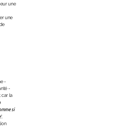
coeur une
der une
 de
e -
nté -
 car la
n
Comme si
e
”,
ion