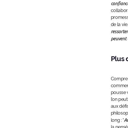
confianc
collabor
promesse
de la vie.
ressorten
peuvent e
Plus 
Comprend
commence
pousse v
l’on peu
aux défi
philosop
long : “
Av
la pensé