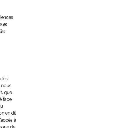
riences
e en
les
c’est
é nous
ut, que
é face
du
on en dit
 l’accès à
 zone de