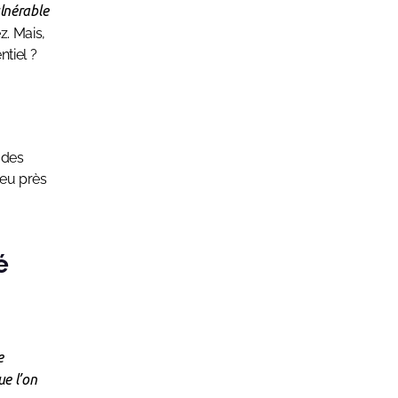
ulnérable
z. Mais,
tiel ?
 des
peu près
é
e
ue l’on