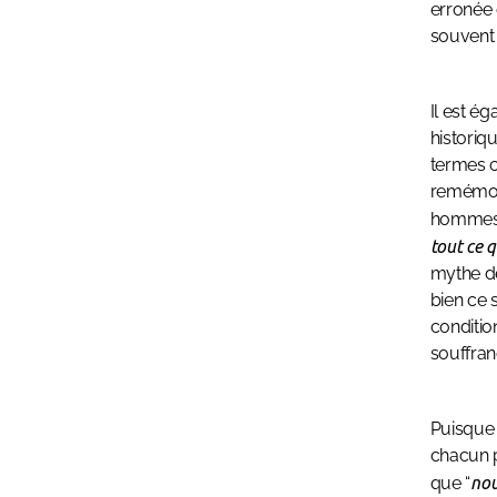
erronée 
souvent 
Il est é
historiq
termes co
remémore
hommes.
tout ce q
mythe de 
bien ce 
conditio
souffran
Puisque
chacun p
que “
nou