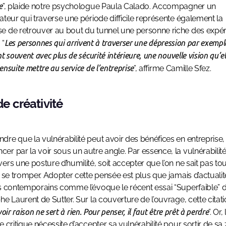
e
”, plaide notre psychologue Paula Calado. Accompagner un
ateur qui traverse une période difficile représente également la
 de retrouver au bout du tunnel une personne riche des expé
 “
Les personnes qui arrivent à traverser une dépression par exempl
t souvent avec plus de sécurité intérieure, une nouvelle vision qu’el
nsuite mettre au service de l’entreprise
”, affirme Camille Sfez.
de créativité
re que la vulnérabilité peut avoir des bénéfices en entreprise, 
r par la voir sous un autre angle. Par essence, la vulnérabilit
ers une posture d’humilité, soit accepter que l’on ne sait pas to
t se tromper. Adopter cette pensée est plus que jamais d’actualit
s contemporains comme l’évoque le récent essai “Superfaible” 
he Laurent de Sutter. Sur la couverture de l’ouvrage, cette citati
oir raison ne sert à rien. Pour penser, il faut être prêt à perdre
”. Or,
e critique nécessite d’accepter sa vulnérabilité pour sortir de sa