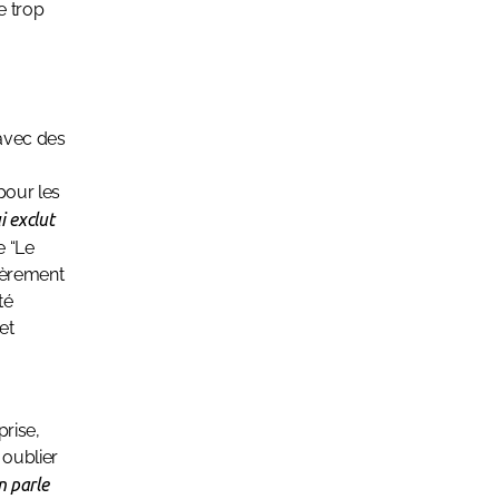
e trop
 avec des
pour les
i exclut
e “Le
lièrement
té
et
rise,
 oublier
n parle