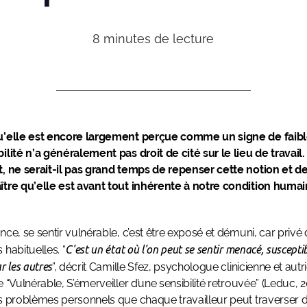
8
minutes de lecture
u’elle est encore largement perçue comme un signe de faibl
ilité n’a généralement pas droit de cité sur le lieu de travail.
, ne serait-il pas grand temps de repenser cette notion et d
tre qu’elle est avant tout inhérente à notre condition huma
nce, se sentir vulnérable, c’est être exposé et démuni, car privé
 habituelles. “
C'est un état où l'on peut se sentir menacé, susceptib
r les autres
”, décrit Camille Sfez, psychologue clinicienne et autr
e “Vulnérable, S’émerveiller d’une sensibilité retrouvée” (Leduc, 2
s problèmes personnels que chaque travailleur peut traverser 