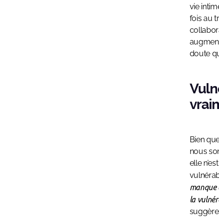
vie inti
fois au 
collabor
augmenta
doute qu
Vuln
vrai
Bien que
nous som
elle n’e
vulnérabi
manque d
la vulnér
suggère