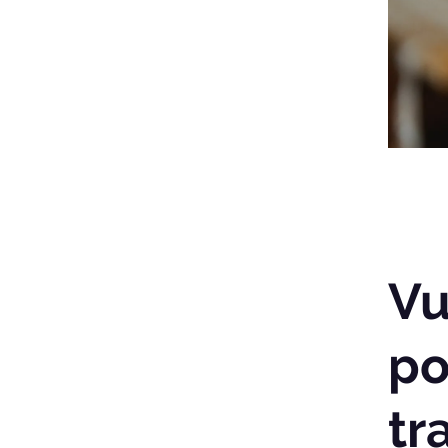
Vu
po
tr