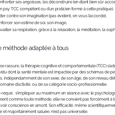
nfronter ses angoisses, les déconstruire (en étant bien sûr ac
un psy TCC compétent ou d’un praticien formé à cette pratique),
tter contre son imagination (pas évident, on vous l’accorde),
nforcer son estime de soi, son image,
vailler sa respiration, grâce à la relaxation, la méditation, la sop
e méthode adaptée à tous
 se rassure, la thérapie cognitive et comportementale (TCC) s’ad
ividu dont la santé mentale est impactée par des schémas de p
s, indépendamment de son sexe, de son âge, de son niveau d’é
omaine d’activité, ou de sa catégorie socio-professionnelle.
-requis : s’impliquer au maximum en séance avec le psycholo
nt comme toute méthode, elle ne convient pas forcément à to
avoir conscience en amont. Son efficacité, même scientifiqueme
 et majoritairement saluée, n’est pas universelle.