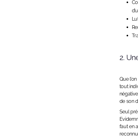
Co
d’
Lu
Re
Tra
2. Un
Que l’on
tout ind
négative
de son d
Seul pré
Evidemme
faut en 
reconnue