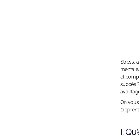
Stress, 
mentale,
et compo
succès ?
avantag
On vous 
l’appren
I. Q