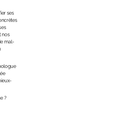
ier ses
oncrètes
 ses
t nos
 de mal-
u
chologue
tée
mieux-
e ?