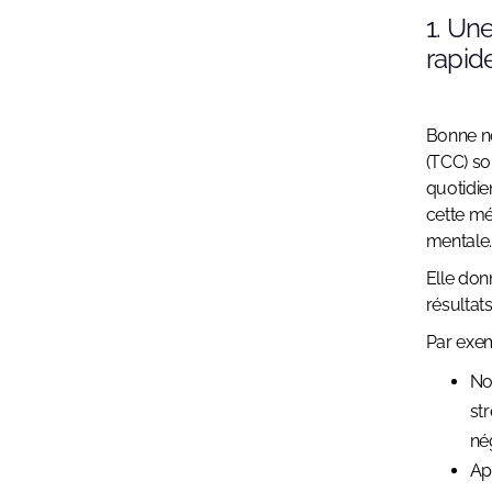
1. Un
rapid
Bonne no
(TCC) so
quotidie
cette mé
mentale
Elle don
résultat
Par exem
No
st
né
Ap