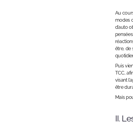
Au cours
modes de
d’auto ob
pensées 
réaction
être, de
quotidie
Puis vie
TCC, afi
visant l
être dur
Mais pou
II. L