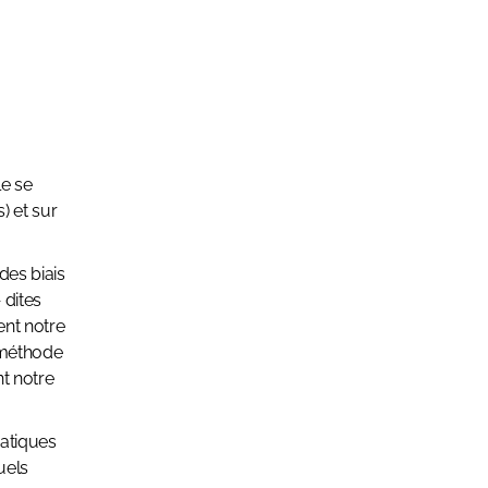
le se
) et sur
des biais
 dites
ent notre
 méthode
nt notre
atiques
uels