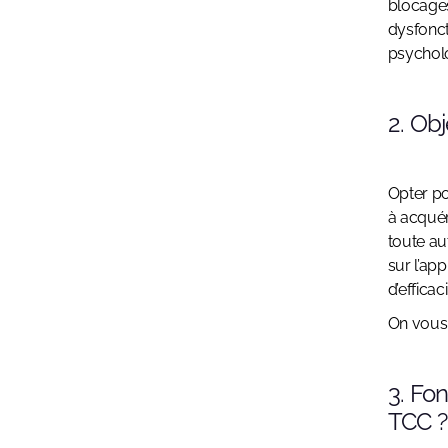
blocages
dysfonc
psycholo
2. Obj
Opter po
à acquér
toute au
sur l’ap
d’efficac
On vous 
3. Fo
TCC ?