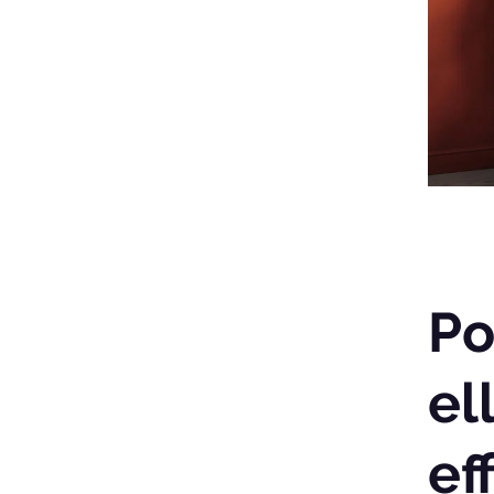
Po
el
ef