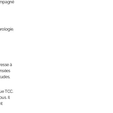
compagné
hrologie.
resse à
ensées
tudes,
gue TCC.
us. Il
nt