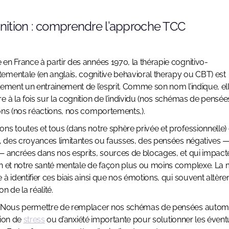
finition : comprendre l’approche TCC
en France à partir des années 1970, la thérapie cognitivo-
mentale (en anglais, cognitive behavioral therapy ou CBT) est
lement un entrainement de l’esprit. Comme son nom l’indique, el
e à la fois sur la cognition de l’individu (nos schémas de pensées
ons (nos réactions, nos comportements,).
ns toutes et tous (dans notre sphère privée et professionnelle) 
s, des croyances limitantes ou fausses, des pensées négatives —
— ancrées dans nos esprits, sources de blocages, et qui impact
n et notre santé mentale de façon plus ou moins complexe. La
 à identifier ces biais ainsi que nos émotions, qui souvent altère
n de la réalité.
? Nous permettre de remplacer nos schémas de pensées autom
tion de
stress
ou d’anxiété importante pour solutionner les évent