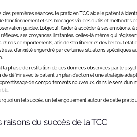
 des premières séances, le praticien TCC aide le patient à identif
 fonctionnement et ses blocages via des outils et méthodes c
servation guidée. L’objectif : l’aider à accéder à ses émotions, à
réflexes, ses croyances limitantes, celles-là même qui régissen
s et nos comportements, afin de s’en libérer et d’éviter tout état
 stress, d’anxiété engendré par certaines situations spécifiques a
n.
nt la phase de restitution de ces données observées par le psy
n de définir avec le patient un plan d’action et une stratégie adap
’apprentissage de comportements nouveaux, dans le sens d’un 
able.
rquoi un tel succès, un tel engouement autour de cette pratiqu
es raisons du succès de la TCC