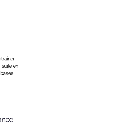
ntrainer
 suite en
, basée
ance