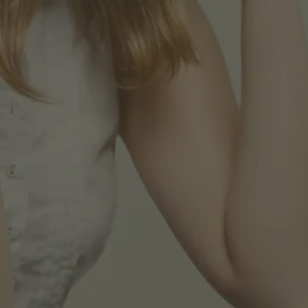
Prénom*
Nom*
Entreprise*
Rôle*
moka.care