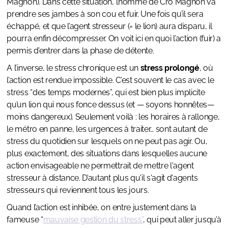
Magnon). Dans cette situation, l’homme de Cro Magnon va
prendre ses jambes à son cou et fuir. Une fois qu’il sera
échappé, et que l’agent stresseur (= le lion) aura disparu, il
pourra enfin décompresser. On voit ici en quoi l’action (fuir) a
permis d’entrer dans la phase de détente.
A l’inverse, le stress chronique est un
stress prolongé
, où
l’action est rendue impossible. C’est souvent le cas avec le
stress “des temps modernes”, qui est bien plus implicite
qu’un lion qui nous fonce dessus (et — soyons honnêtes—
moins dangereux). Seulement voilà : les horaires à rallonge,
le métro en panne, les urgences à traiter… sont autant de
stress du quotidien sur lesquels on ne peut pas agir. Ou,
plus exactement, des situations dans lesquelles aucune
action envisageable ne permettrait de mettre l'agent
stresseur à distance. D’autant plus qu'il s'agit d'agents
stresseurs qui reviennent tous les jours.
Quand l’action est inhibée, on entre justement dans la
fameuse “
mauvaise gestion du stress”
, qui peut aller jusqu’à