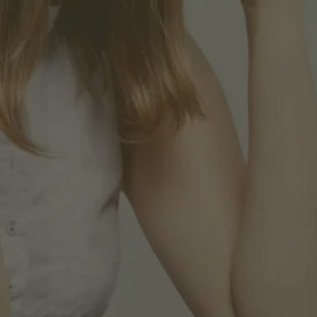
Email professionnel*
Prénom*
Nom*
Entreprise*
Rôle*
moka.care