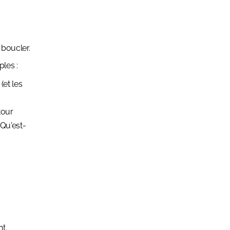
 boucler.
ples :
et les
tour
 Qu'est-
t.