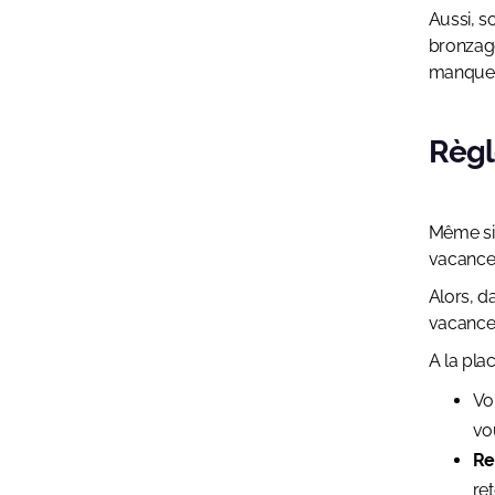
Aussi, s
bronzage
manquez
Règl
Même s
vacances
Alors, d
vacance
A la pla
Vo
vou
Re
ret