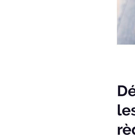
Dé
le
rè