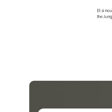
Et si no
the Jun