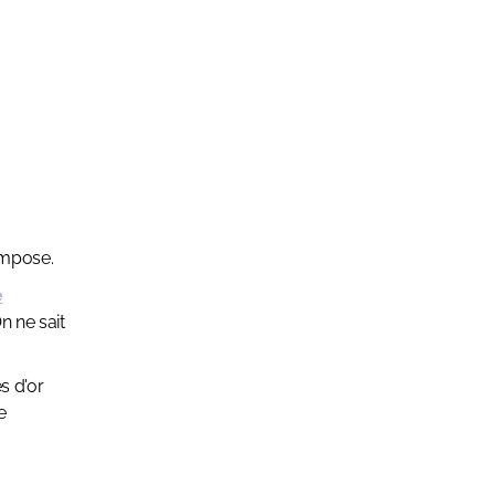
'impose.
e
n ne sait
s d'or
e