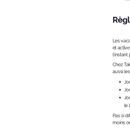
Règle
Les vaca
et activer
l'instant
Chez Tak
aussi le
Jo
Jo
Jo
le 
Pas si d
moins on