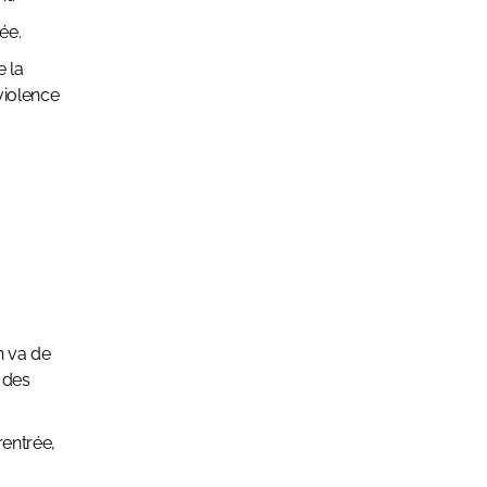
ée.
 la
 violence
en va de
 des
rentrée,