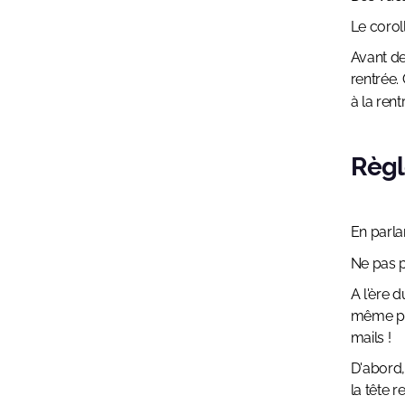
Le corol
Avant de 
rentrée. 
à la rent
Règl
En parla
Ne pas 
A l'ère d
même pou
mails !
D'abord,
la tête 