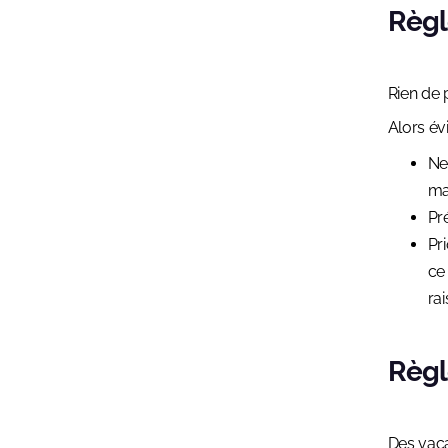
Règl
Rien de p
Alors év
Ne
ma
Pr
Pri
ce
rai
Règle
Des vaca