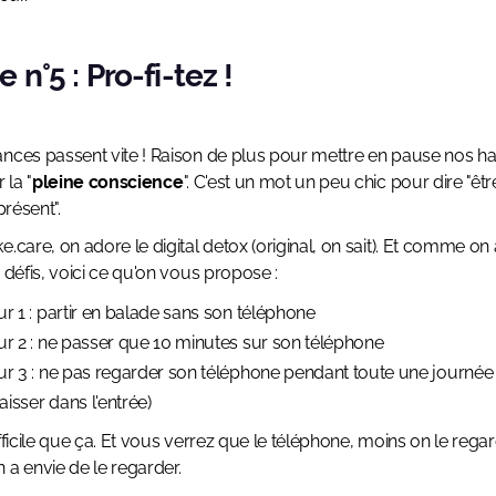
 n°5 : Pro-fi-tez !
nces passent vite ! Raison de plus pour mettre en pause nos h
 la "
pleine conscience
". C'est un mot un peu chic pour dire "êt
 présent".
e.care, on adore le digital detox (original, on sait). Et comme on
s défis, voici ce qu'on vous propose :
ur 1 : partir en balade sans son téléphone
ur 2 : ne passer que 10 minutes sur son téléphone
ur 3 : ne pas regarder son téléphone pendant toute une journée 
laisser dans l'entrée)
ifficile que ça. Et vous verrez que le téléphone, moins on le rega
 a envie de le regarder.