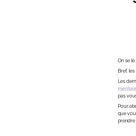
On se le 
Bref, le
Les dern
mental
pas vous
Pour abo
que vou
prendre 