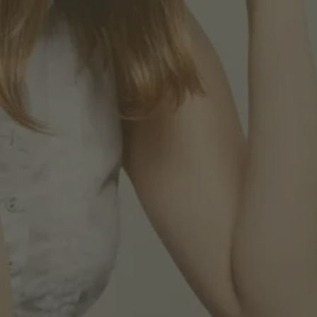
Prénom*
Nom*
Entreprise*
Rôle*
moka.care