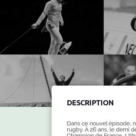
DESCRIPTION
Dans ce nouvel épisode, n
rugby. À 26 ans, le demi d
Champion de France, 1 tit