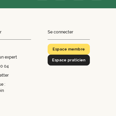
r
Se connecter
Espace membre
un expert
Espace praticien
20 04
etter
e :
in