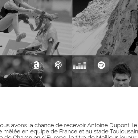
ous avons la chance de recevoir Antoine Dupont, l
e mêlée en équipe de France et au stade Toulousain a
re de Champion d’Europe, le titre de Meilleur joueu